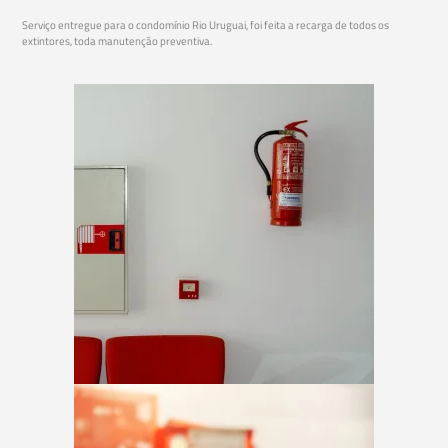
Serviço entregue para o condomínio Rio Uruguai, foi feita a recarga de todos os
extintores, toda manutenção preventiva.